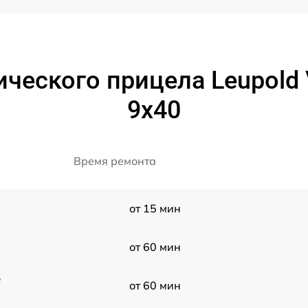
ческого прицела Leupold V
9x40
Время ремонта
от 15 мин
от 60 мин
e
от 60 мин