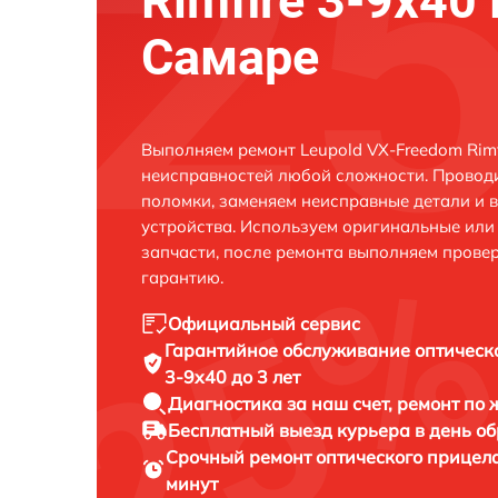
Rimfire 3-9x40 
Самаре
Выполняем ремонт Leupold VX-Freedom Rimf
неисправностей любой сложности. Проводи
поломки, заменяем неисправные детали и 
устройства. Используем оригинальные ил
запчасти, после ремонта выполняем прове
гарантию.
Официальный сервис
Гарантийное обслуживание
оптическ
3-9x40 до 3 лет
Диагностика за наш счет,
ремонт по
Бесплатный выезд курьера
в день о
Срочный ремонт
оптического прицела
минут