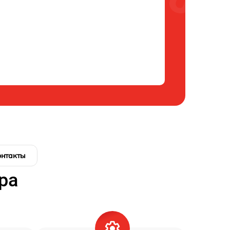
онтакты
ра