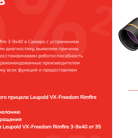
в
ire 3-9x40 в Самаре с устранением
м диагностику, выявляем причины
восстанавливаем работоспособность
и рекомендованные производителем
рку всех функций и предоставляем
ого прицела Leupold VX-Freedom Rimfire
 желанию
бращения
 Leupold VX-Freedom Rimfire 3-9x40 от 35