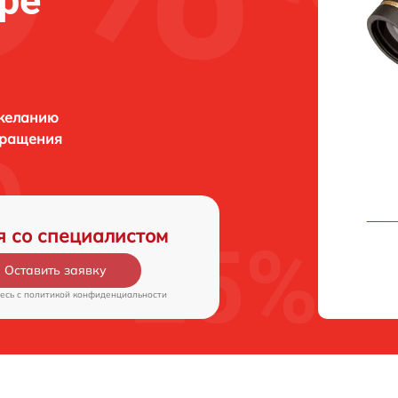
аре
 желанию
бращения
я со специалистом
Оставить заявку
есь c
политикой конфиденциальности